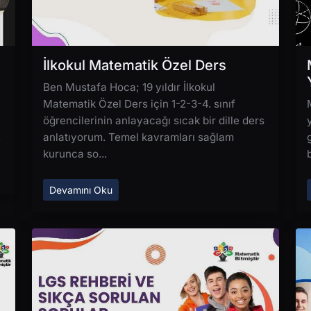
İlkokul Matematik Özel Ders
Ben Mustafa Hoca; 19 yıldır İlkokul
Matematik Özel Ders için 1-2-3-4. sınıf
öğrencilerinin anlayacağı sıcak bir dille ders
.
anlatıyorum. Temel kavramları sağlam
kurunca so...
Devamını Oku