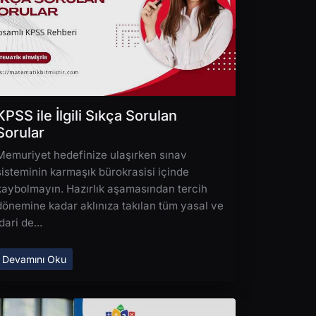
KPSS ile İlgili Sıkça Sorulan
Sorular
Memuriyet hedefinize ulaşırken sınav
sisteminin karmaşık bürokrasisi içinde
kaybolmayın. Hazırlık aşamasından tercih
dönemine kadar aklınıza takılan tüm yasal ve
dari de...
Devamını Oku