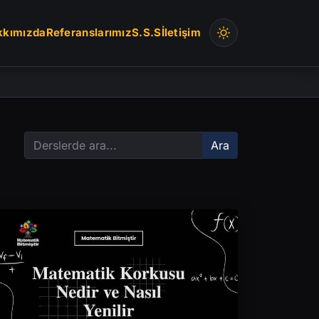
kkımızda
Referanslarımız
S.S.S
İletişim
Ara