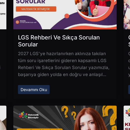
LGS Rehberi Ve Sıkça Sorulan
Sorular
2027 LGS'ye hazırlanırken aklınıza takılan
tüm soru işaretlerini gideren kapsamlı LGS
i
Rehberi Ve Sıkça Sorulan Sorular yazımızla,
başarıya giden yolda en doğru ve anlaşıl...
Devamını Oku