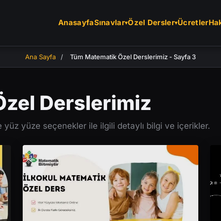
Anasayfa
Sınavlar
Özel Dersler
Ücretler
Ha
Ana Sayfa
/
Tüm Matematik Özel Derslerimiz - Sayfa 3
zel Derslerimiz
üz yüze seçenekler ile ilgili detaylı bilgi ve içerikler.