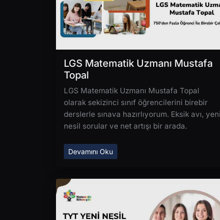
LGS Matematik Uzmanı Mustafa
Topal
LGS Matematik Uzmanı Mustafa Topal
olarak sekizinci sınıf öğrencilerini birebir
derslerle sınava hazırlıyorum. Eksik avı, yen
nesil sorular ve net artışı bir arada.
Devamını Oku