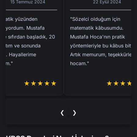
15 Temmuz 2024
22 Eylül 2024
ik yüzünden
"Sözelci olduğum için
ordum. Mustafa
matematik kâbusumdu.
sıfırdan başladık, 20
Mustafa Hoca'nın pratik
tım ve sonunda
yöntemleriyle bu kâbus bitti.
 Hayallerime
Artık memurum, teşekkürler
."
hocam."
★★★★★
★★★★★
❮
❯