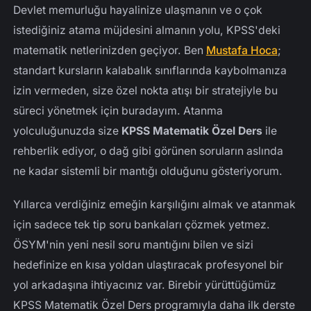
Devlet memurluğu hayalinize ulaşmanın ve o çok
KPSS Matematik Hocası Seçerken Nelere Bakmalı?
istediğiniz atama müjdesini almanın yolu, KPSS'deki
19 Yıllık Tecrübe ve Atanma Sevincini Birlikte
matematik netlerinizden geçiyor. Ben
Mustafa Hoca
;
Yaşamak
standart kursların kalabalık sınıflarında kaybolmanıza
izin vermeden, size özel nokta atışı bir stratejiyle bu
süreci yönetmek için buradayım. Atanma
yolculuğunuzda size
KPSS Matematik Özel Ders
ile
rehberlik ediyor, o dağ gibi görünen soruların aslında
ne kadar sistemli bir mantığı olduğunu gösteriyorum.
Yıllarca verdiğiniz emeğin karşılığını almak ve atanmak
için sadece tek tip soru bankaları çözmek yetmez.
ÖSYM'nin yeni nesil soru mantığını bilen ve sizi
hedefinize en kısa yoldan ulaştıracak profesyonel bir
yol arkadaşına ihtiyacınız var. Birebir yürüttüğümüz
KPSS Matematik Özel Ders programıyla daha ilk derste