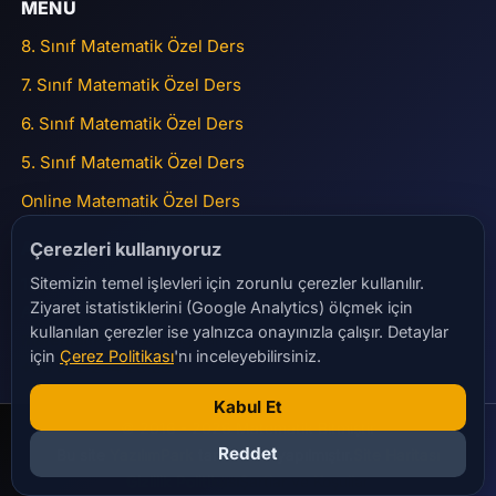
MENÜ
8. Sınıf Matematik Özel Ders
7. Sınıf Matematik Özel Ders
6. Sınıf Matematik Özel Ders
5. Sınıf Matematik Özel Ders
Online Matematik Özel Ders
ADRES
Çerezleri kullanıyoruz
Sitemizin temel işlevleri için zorunlu çerezler kullanılır.
15 Temmuz Mah Gülbahar Caddesi Nurolpark Sitesi No:45
Ziyaret istatistiklerini (Google Analytics) ölçmek için
A2 Blok Daire 41 Bağcılar
kullanılan çerezler ise yalnızca onayınızla çalışır. Detaylar
matematikbitmistir@gmail.com
için
Çerez Politikası
'nı inceleyebilirsiniz.
+90 532 284 23 28
Kabul Et
© 2016 - 2026 Matematik Bitmiştir
Reddet
Bu site
YazılımPark
tarafından yapılmıştır.
Site Haritası
Gizlilik Politikası
Şartlar ve Koşullar