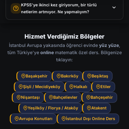
KPSS'ye ikinci kez giriyorum, bir türlü
Orantı, Yüzde ve Faiz, Problemler (hareket,
matematiği uzun süre bırakmış olan pek çok
netlerim artmıyor. Ne yapmalıyım?
yaş, karışım, işçi), Temel Geometri. Problemler
öğrencim KPSS'de 25+ net yaparak hedef
bölümü hem en çok soru gelen hem de
kadrolarına yerleşti. Temel konularla başlayıp
Bu çok yaygın bir durum ve genellikle iki
öğrencilerin en çok tökezlediği alandır.
problem çözme becerisini geliştiriyoruz. Online
nedenden kaynaklanır: ya yanlış kaynaklarla
Hizmet Verdiğimiz Bölgeler
derslerle evden verimli çalışabilirsiniz.
çalışıyorsunuz ya da hataların nedenini analiz
İstanbul Avrupa yakasında öğrenci evinde
yüz yüze
,
etmeden ilerliyorsunuz. Birebir çalışmada
tüm Türkiye'ye
online
matematik özel ders. Bölgenize
önce hangi konulardan ne kadar net
tıklayın:
yaptığınızı analiz ediyoruz, ardından sadece
zayıf noktalara odaklanıyoruz. Genel tekrar
Başakşehir
Bakırköy
Beşiktaş
yerine hedefli çalışma ile 6-8 haftada ciddi
Şişli / Mecidiyeköy
Halkalı
Etiler
artış mümkün.
Nişantaşı
Bahçelievler
Bahçeşehir
Yeşilköy / Florya / Ataköy
Atakent
Avrupa Konutları
İstanbul Dışı Online Ders