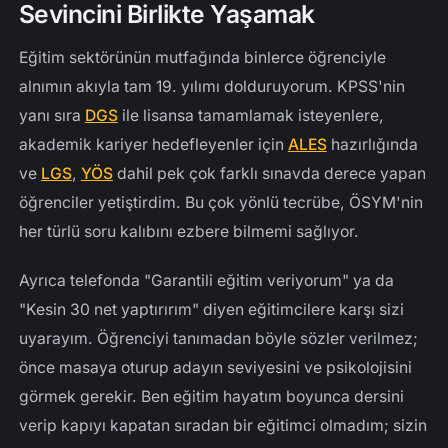
Sevincini Birlikte Yaşamak
Eğitim sektörünün mutfağında binlerce öğrenciyle
alnımın akıyla tam 19. yılımı dolduruyorum. KPSS'nin
yanı sıra
DGS
ile lisansa tamamlamak isteyenlere,
akademik kariyer hedefleyenler için
ALES
hazırlığında
ve
LGS
,
YÖS
dahil pek çok farklı sınavda derece yapan
öğrenciler yetiştirdim. Bu çok yönlü tecrübe, ÖSYM'nin
her türlü soru kalıbını ezbere bilmemi sağlıyor.
Ayrıca telefonda "Garantili eğitim veriyorum" ya da
"Kesin 30 net yaptırırım" diyen eğitimcilere karşı sizi
uyarayım. Öğrenciyi tanımadan böyle sözler verilmez;
önce masaya oturup adayın seviyesini ve psikolojisini
görmek gerekir. Ben eğitim hayatım boyunca dersini
verip kapıyı kapatan sıradan bir eğitimci olmadım; sizin