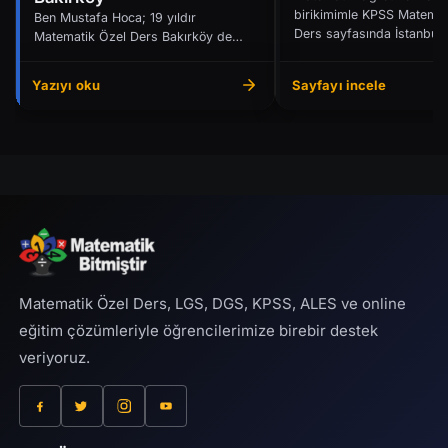
birikimimle KPSS Matemat
Ben Mustafa Hoca; 19 yıldır
Ders sayfasında İstanbul’
Matematik Özel Ders Bakırköy de
ya da Online...
bulunan öğrencilere bire bir ya da
online destek veriyorum...
Yazıyı oku
Sayfayı incele
Matematik Özel Ders, LGS, DGS, KPSS, ALES ve online
eğitim çözümleriyle öğrencilerimize birebir destek
veriyoruz.