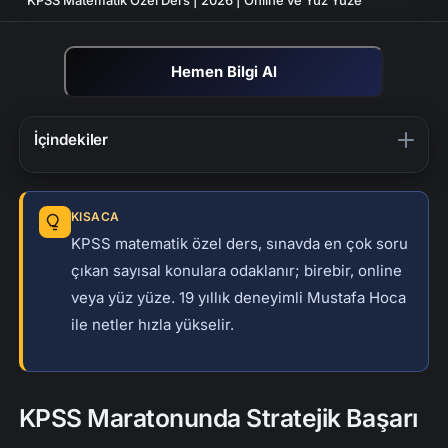
Hemen Bilgi Al
İçindekiler
KPSS Maratonunda Stratejik Başarı
KPSS Dersleri Nasıl İşleniyor?
KISACA
Videolu Çözüm: KPSS Yüzde Problemleri
KPSS matematik özel ders, sınavda en çok soru
çıkan sayısal konulara odaklanır; birebir, online
KPSS Lisans Matematik Özel Ders
veya yüz yüze. 19 yıllık deneyimli Mustafa Hoca
KPSS Ön Lisans Matematik Özel Ders
ile netler hızla yükselir.
KPSS Ortaöğretim Matematik Özel Ders
Yetişkin Adaylar İçin Doğru Zamanlama ve Nokta
Atışı Plan
KPSS Maratonunda Stratejik Başarı
Problemler, Zaman Yönetimi ve Sınav Kaygısı