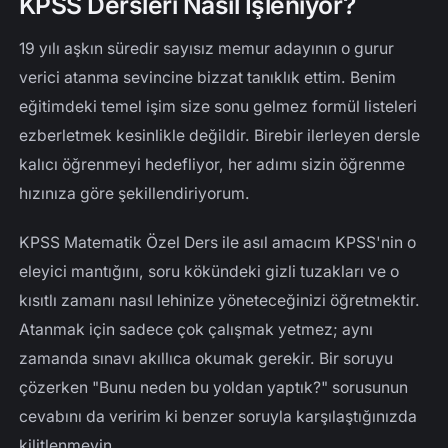
KPSS Dersleri Nasıl İşleniyor?
19 yılı aşkın süredir sayısız memur adayının o gurur
verici atanma sevincine bizzat tanıklık ettim. Benim
eğitimdeki temel işim size sonu gelmez formül listeleri
ezberletmek kesinlikle değildir. Birebir ilerleyen dersle
kalıcı öğrenmeyi hedefliyor, her adımı sizin öğrenme
hızınıza göre şekillendiriyorum.
KPSS Matematik Özel Ders ile asıl amacım KPSS'nin o
eleyici mantığını, soru kökündeki gizli tuzakları ve o
kısıtlı zamanı nasıl lehinize yöneteceğinizi öğretmektir.
Atanmak için sadece çok çalışmak yetmez; aynı
zamanda sınavı akıllıca okumak gerekir. Bir soruyu
çözerken "Bunu neden bu yoldan yaptık?" sorusunun
cevabını da veririm ki benzer soruyla karşılaştığınızda
kilitlenmeyin.