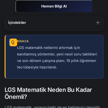
Hemen Bilgi Al
İçindekiler
LGS Matematik Neden Bu Kadar Önemli?
LGS Matematik İçin İlk Kural
KISACA
Videolu Çözüm: LGS'de Çıkmış Soru
LGS matematik netlerini artırmak için
kanıtlanmış yöntemler, yeni nesil soru taktikleri
8. sınıf matematik çalışma planı
ve son dönem çalışma planı. 19 yıllık öğretmen
Birinci Öncelik (LGS matematik taktikleri)
tecrübesiyle hazırlandı.
İkinci Öncelik (Puan Kazandıran Konular)
Üçüncü Öncelik (Zor Ama Ayrıştırıcı Konular)
LGS Yeni Nesil Matematik Soruları Yaklaşımı
LGS Matematik Neden Bu Kadar
LGS Matematik Çalışma Planı: Haftalık Düzen
Önemli?
Deneme Sınavı Analizi Nasıl Yapılır?
LGS matematik, sınavın belki de en belirleyici dersidir.