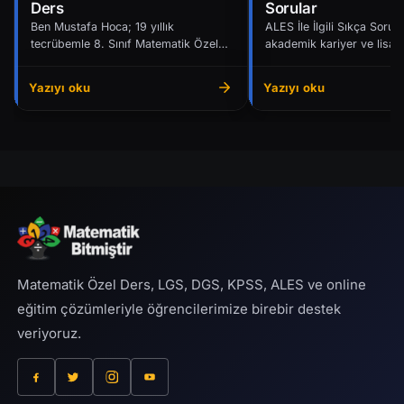
Ders
Sorular
Ben Mustafa Hoca; 19 yıllık
ALES İle İlgili Sıkça Sorul
tecrübemle 8. Sınıf Matematik Özel
akademik kariyer ve lisans
Ders çalışmalarında LGS öncesi
ALES başvuru, puan ve haz
düzeni kuruyorum. 8. sın...
süreciyle il...
Yazıyı oku
Yazıyı oku
Matematik Özel Ders, LGS, DGS, KPSS, ALES ve online
eğitim çözümleriyle öğrencilerimize birebir destek
veriyoruz.