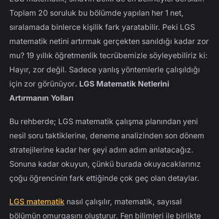
Süre Yönetimi: 80 Dakikada 40 Soru
Toplam 20 soruluk bu bölümde yapılan her 1 net,
LGS Matematikten Korkmamak İçin Ne Yapmalı?
sıralamada binlerce kişilik fark yaratabilir. Peki LGS
LGS Matematik Netlerini Artırmanın Yolları: Birebir
matematik netini artırmak gerçekten sanıldığı kadar zor
Destek
mu? 19 yıllık öğretmenlik tecrübemizle söyleyebiliriz ki:
Sonuç
Hayır, zor değil. Sadece yanlış yöntemlerle çalışıldığı
için zor görünüyor
. LGS Matematik Netlerini
Artırmanın Yolları
Bu rehberde; LGS matematik çalışma planından yeni
nesil soru taktiklerine, deneme analizinden son dönem
stratejilerine kadar her şeyi adım adım anlatacağız.
Sonuna kadar okuyun, çünkü burada okuyacaklarınız
çoğu öğrencinin fark ettiğinde çok geç olan detaylar.
LGS matematik
nasıl çalışılır, matematik, sayısal
bölümün omurgasını oluşturur. Fen bilimleri ile birlikte