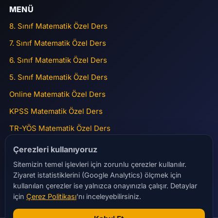
MENÜ
8. Sınıf Matematik Özel Ders
7. Sınıf Matematik Özel Ders
6. Sınıf Matematik Özel Ders
5. Sınıf Matematik Özel Ders
Online Matematik Özel Ders
KPSS Matematik Özel Ders
TR-YÖS Matematik Özel Ders
ADRES
Çerezleri kullanıyoruz
Sitemizin temel işlevleri için zorunlu çerezler kullanılır.
15 Temmuz Mah Gülbahar Caddesi Nurolpark Sitesi No:45
Ziyaret istatistiklerini (Google Analytics) ölçmek için
A2 Blok Daire 41 Bağcılar
kullanılan çerezler ise yalnızca onayınızla çalışır. Detaylar
matematikbitmistir@gmail.com
için
Çerez Politikası
'nı inceleyebilirsiniz.
+90 532 284 23 28