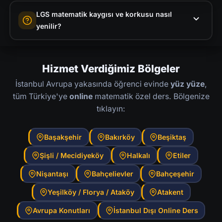
Matematik ve fen birlikte 80 dakikada
yorum hatası olarak kategorilere ayırın ve en
LGS matematik kaygısı ve korkusu nasıl
sorulduğundan her soruya ortalama 2 dakika
yüksek yüzdeli kategoriye öncelik verin.
yenilir?
ayrılır. Matematik soruları genelde daha uzun
Örneğin yanlışların yüzde 60'ı yorum
olduğundan biraz daha fazla zaman ayırmak
Kaygı çoğunlukla belirsizlikten kaynaklanır,
hatasıysa öncelik konu tekrarı değil, soru
gerekir. Bir soruya 3 dakikadan fazla
bilgi eksikliğinden değil. Haftalık somut
okuma tekniğini geliştirmek olmalıdır.
Hizmet Verdiğimiz Bölgeler
takılıyorsanız işaret koyup geçin ve sınav
hedefler koymak, net grafiğinizi çizerek
İstanbul Avrupa yakasında öğrenci evinde
yüz yüze
,
sonunda tekrar dönebilirsiniz.
ilerlemenizi görmek ve hedefinize ulaştıkça
tüm Türkiye'ye
online
matematik özel ders. Bölgenize
kendinizi ödüllendirmek motivasyonu artırır.
tıklayın:
Görsel ilerleme gördüğünüzde beyninizin
çalışmaya karşı direnci azalır.
Başakşehir
Bakırköy
Beşiktaş
Şişli / Mecidiyeköy
Halkalı
Etiler
Nişantaşı
Bahçelievler
Bahçeşehir
Yeşilköy / Florya / Ataköy
Atakent
Avrupa Konutları
İstanbul Dışı Online Ders