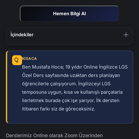
Hemen Bilgi Al
İçindekiler
LGS İngilizce Özel Dersin Önemi
İngilizcenin Küresel Önemi ve Bizim Yaklaşımımız
KISACA
Bireysel Öğrenme Hızına Uyum ve Bizim
Ben Mustafa Hoca; 19 yıldır Online İngilizce LGS
Yaklaşımımız
Özel Ders sayfasında uzaktan ders planlayan
öğrencilerle çalışıyorum. İngilizceyi LGS
Kişiselleştirilmiş Geri Bildirim ve İlgi: Bizimle Özel
temposuna uygun, kısa ve kullanışlı parçalarla
Olun
ilerletmek burada çok işe yarıyor. İlk dersten
Esneklik ve Rahatlık: Bizimle Öğrenin
itibaren farkı siz de göreceksiniz.
Sonuç: Bizimle Başarılı Olun Online İngilizce LGS
Özel Ders
Derslerimiz Online olarak Zoom Üzerinden