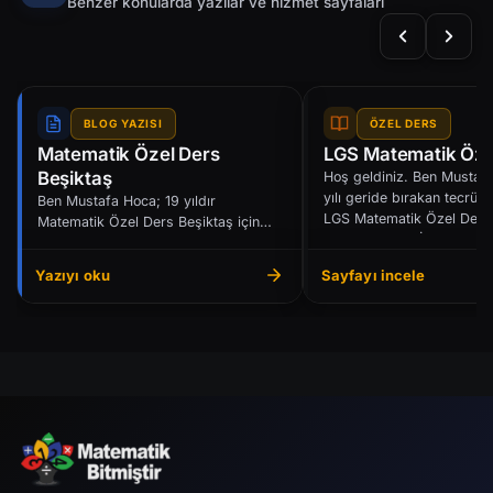
Benzer konularda yazılar ve hizmet sayfaları
BLOG YAZISI
ÖZEL DERS
Matematik Özel Ders
LGS Matematik Öze
Beşiktaş
Hoş geldiniz. Ben Mustaf
yılı geride bırakan tecrübe
Ben Mustafa Hoca; 19 yıldır
LGS Matematik Özel Ders
Matematik Özel Ders Beşiktaş için
öğrencilerimle İsta...
öğrencilerle kendi ritimlerine uygun
biçimde çalışıyorum...
Yazıyı oku
Sayfayı incele