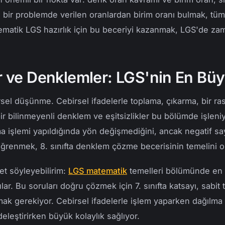
 bir problemde verilen oranlardan birim oranı bulmak, tüm
tematik LGS hazırlık için bu beceriyi kazanmak, LGS'de z
er ve Denklemler: LGS'nin En Bü
rsel düşünme. Cebirsel ifadelerle toplama, çıkarma, bir r
ir bilinmeyenli denklem ve eşitsizlikler bu bölümde işleniyor
a işlemi yapıldığında yön değişmediğini, ancak negatif s
 öğrenmek, 8. sınıfta denklem çözme becerisinin temelini o
et söyleyebilirim:
LGS matematik
temelleri bölümünde en 
ar. Bu soruları doğru çözmek için 7. sınıfta katsayı, sabit 
lmak gerekiyor. Cebirsel ifadelerle işlem yaparken dağılma
eleştirirken büyük kolaylık sağlıyor.