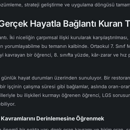
çözümleme, strateji geliştirme ve uygulama döngüsü tamam
 Gerçek Hayatla Bağlantı Kuran
ı. İki niceliğin çarpımsal ilişki kurularak karşılaştırılması,
arı yorumlayabilme bu temanın kalbinde. Ortaokul 7. Sınıf
yi kavrayan bir öğrenci, 8. sınıfta yüzde, kâr-zarar ve hız
 günlük hayat durumları üzerinden sunuluyor. Bir restorand
bir işçinin çalışma süresi gibi bağlamlar, aslında oran-orantı
msilleriyle bu ilişkileri kurmayı öğrenen öğrenci, LGS so
iliyor.
n Kavramlarını Derinlemesine Öğrenmek
 önemli bir nokta var: denk oran kavramı ve birim oran, 