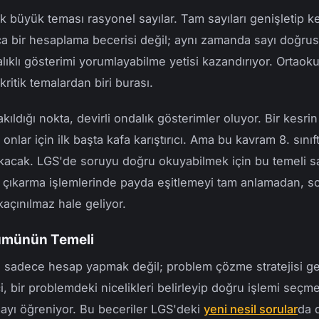
lk büyük teması rasyonel sayılar. Tam sayıları genişletip ke
ca bir hesaplama becerisi değil; aynı zamanda sayı doğr
lıklı gösterimi yorumlayabilme yetisi kazandırıyor. Ortaoku
ritik temalardan biri burası.
kıldığı nokta, devirli ondalık gösterimler oluyor. Bir kesr
nlar için ilk başta kafa karıştırıcı. Ama bu kavram 8. sınıf
acak. LGS'de soruyu doğru okuyabilmek için bu temeli sa
e çıkarma işlemlerinde payda eşitlemeyi tam anlamadan, s
kaçınılmaz hale geliyor.
zümünün Temeli
m, sadece hesap yapmak değil; problem çözme stratejisi ge
nci, bir problemdeki nicelikleri belirleyip doğru işlemi seç
rmayı öğreniyor. Bu beceriler LGS'deki
yeni nesil sorular
da 