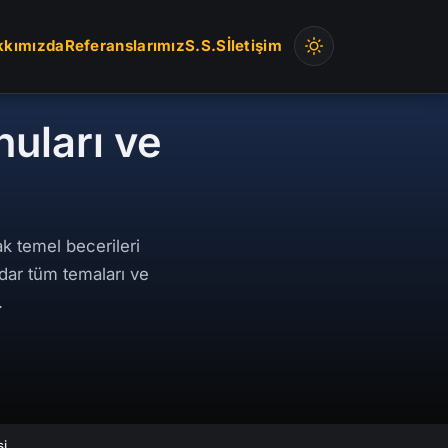
kkımızda
Referanslarımız
S.S.S
İletişim
nuları ve
k temel becerileri
adar tüm temaları ve
.
si