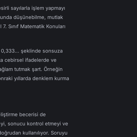
sirli sayılarla işlem yapmayı
usunda düşünebilme, mutlak
l 7. Sınıf Matematik Konuları
in 0,333... şeklinde sonsuza
ta cebirsel ifadelerde ve
ğlam tutmak şart. Örneğin
onraki yıllarda denklem kurma
liştirme becerisi de
meyi, sonucu kontrol etmeyi ve
doğrudan kullanılıyor. Soruyu