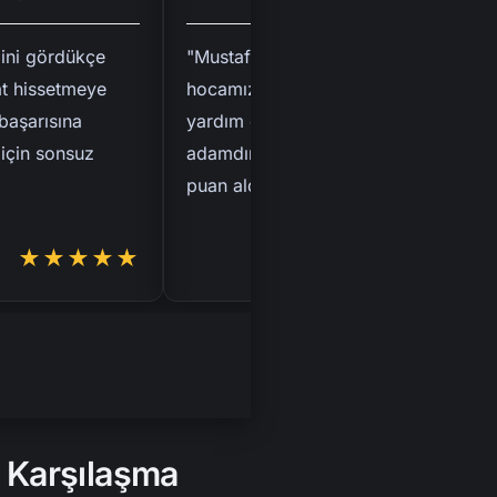
i gördükçe
"Mustafa hoca bizim okuldan
hissetmeye
hocamızdır. Hep bana her konuda
şarısına
yardım ediyor. Adam gibi
in sonsuz
adamdır. 19 net yaparak 489
puan aldım."
★★★★★
★★★★★
z Karşılaşma