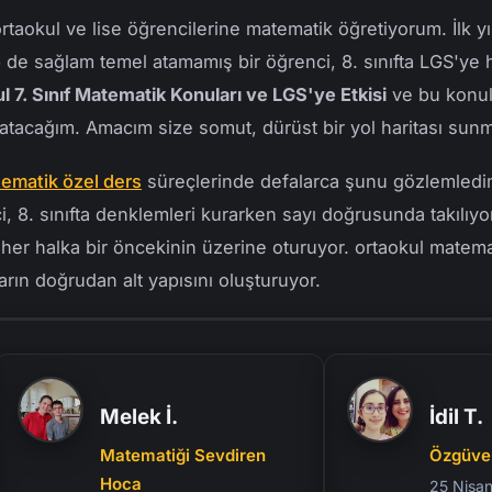
ortaokul ve lise öğrencilerine matematik öğretiyorum. İlk
i ve Genelleme Yapma
p de sağlam temel atamamış bir öğrenci, 8. sınıfta LGS'ye h
etrik Şekiller
l 7. Sınıf Matematik Konuları ve LGS'ye Etkisi
ve bu konula
cim, Yüzey Alanı ve LGS
nlatacağım. Amacım size somut, dürüst bir yol haritası sun
ve Yamuk: Alan Hesabında
atematik özel ders
süreçlerinde defalarca şunu gözlemledim: 
, 8. sınıfta denklemleri kurarken sayı doğrusunda takılıy
çıortay ve Yükseklik
; her halka bir öncekinin üzerine oturuyor. ortaokul matema
S'de Kaçırılmayacak
rın doğrudan alt yapısını oluşturuyor.
emel Genellemeleri
Melek İ.
İdil T.
atik Konuları Neler?
ik Konuları ve LGS'ye
Matematiği Sevdiren
Özgüvenle
Hoca
25 Nisan 2