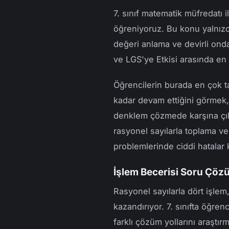
7. sınıf matematik müfredatı i
öğreniyoruz. Bu konu yalnız
değeri anlama ve devirli onda
ve LGS'ye Etkisi arasında en k
Öğrencilerin burada en çok ta
kadar devam ettiğini görmek, o
denklem çözmede karşına çık
rasyonel sayılarla toplama v
problemlerinde ciddi hatalar 
İşlem Becerisi Soru Çö
Rasyonel sayılarla dört işle
kazandırıyor. 7. sınıfta öğre
farklı çözüm yollarını araştı