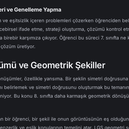
eri ve Genelleme Yapma
 ve eşitsizlik içeren problemleri çözerken öğrenciden beli
eri cebirsel ifade etme, strateji oluşturma, çözümü kontrol e
 birebir karşımıza çıkıyor. Öğrenci bu süreci 7. sınıfta ne
lı çözüm üretiyor.
mü ve Geometrik Şekiller
şümler, özellikle yansıma. Bir şeklin simetri doğrusuna 
nı belirlemek ve simetri doğrusunu oluşturmak bu temanın 
leniyor. Bu konu 8. sınıfta daha karmaşık geometrik dönüş
ir öğrenci, bir şekil ile onun görüntüsünün eş olduğunu
enzerlik ve eşlik konularının temelini atar. LGS geometri so