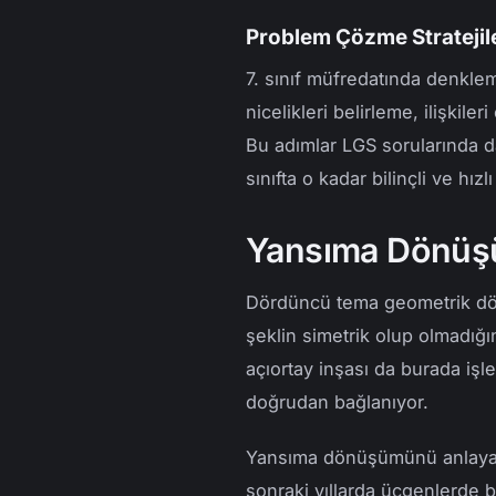
Problem Çözme Stratejil
7. sınıf müfredatında denklem
nicelikleri belirleme, ilişkil
Bu adımlar LGS sorularında da
sınıfta o kadar bilinçli ve hız
Yansıma Dönüşü
Dördüncü tema geometrik dönü
şeklin simetrik olup olmadığı
açıortay inşası da burada iş
doğrudan bağlanıyor.
Yansıma dönüşümünü anlayan b
sonraki yıllarda üçgenlerde b