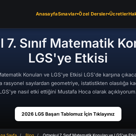
Anasayfa
Sınavlar
Özel Dersler
Ücretler
Ha
 7. Sınıf Matematik Ko
LGS'ye Etkisi
 Matematik Konuları ve LGS'ye Etkisi LGS'de karşına çıkaca
a rasyonel sayılardan geometriye, istatistikten olasılığa k
LGS'ye nasıl etki ettiğini Mustafa Hoca olarak açıklıyorum
2026 LGS Başarı Tablomuz İçin Tıklayınız
na Sayfa
/
Blog
/
Ortaokul 7. Sınıf Matematik Konuları ve LGS'ye Etki