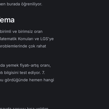
en burada öğreniliyor.
 Tema
 birimli ve birimsiz oran
 Matematik Konuları ve LGS'ye
 problemlerinde çok rahat
a yemek fiyatı-artış oranı,
 bilgisini test ediyor. 7.
rusunu gördüğünde hemen hangi
sınavda soruyu kısa yoldan