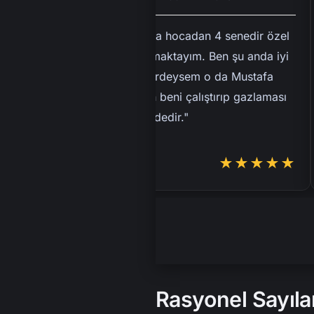
"Mustafa hocadan 4 senedir özel
ders almaktayım. Ben şu anda iyi
biryerlerdeysem o da Mustafa
hocanın beni çalıştırıp gazlaması
sayesindedir."
★★★★★
Rasyonel Sayıla