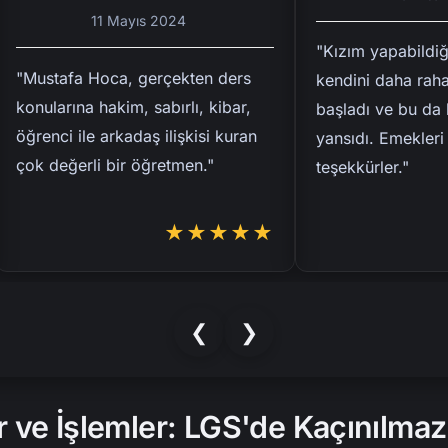
11 Mayıs 2024
"Kızım yapabildiğin
"Mustafa Hoca, gerçekten ders
kendini daha rahat 
konularına hakim, sabırlı, kibar,
başladı ve bu da ba
öğrenci ile arkadaş ilişkisi kuran
yansıdı. Emekleri iç
çok değerli bir öğretmen."
teşekkürler."
★★★★★
❮
❯
r ve İşlemler: LGS'de Kaçınılma