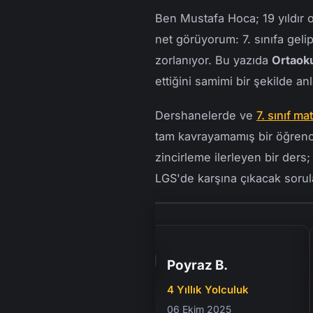
Ben Mustafa Hoca; 19 yıldır 
Problem Çözme Stratejiler
net görüyorum: 7. sınıfa geli
Yansıma Dönüşümü ve Geom
zorlanıyor. Bu yazıda
Ortaoku
Dikdörtgenler Prizması: Ha
ettiğini samimi bir şekilde a
Geometrisi
Daire, Eşkenar Dörtgen 
Dershanelerde ve
7. sınıf m
İleri Adım
tam kavrayamamış bir öğrenci
Üçgenlerde Kenarortay, A
zincirleme ilerleyen bir ders
İstatistik ve Olasılık: LG
LGS'de karşına çıkacak sorula
Konular
Olasılık ve İstatistikte T
Öğrenmek
Poyraz B.
2026-2027 7. Sınıf Matem
Ortaokul 7. Sınıf Matemat
4 Yıllık Yolculuk
Etkisi Bütünsel Bir Bakış
06 Ekim 2025