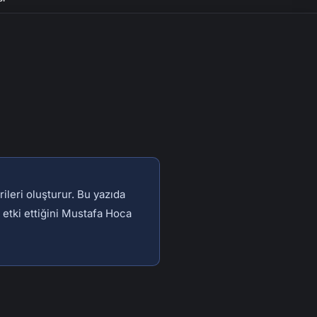
ileri oluşturur. Bu yazıda
 etki ettiğini Mustafa Hoca