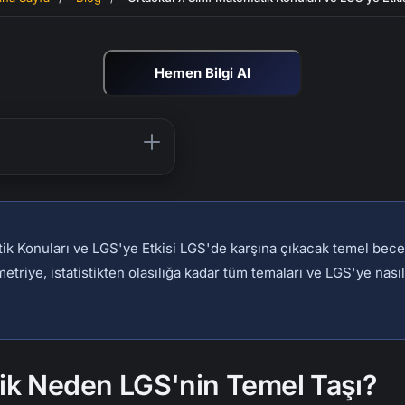
Hemen Bilgi Al
GS'nin Temel Taşı?
er: LGS'de Kaçınılmaz
tik Konuları ve LGS'ye Etkisi LGS'de karşına çıkacak temel becer
münün Temeli
triye, istatistikten olasılığa kadar tüm temaları ve LGS'ye nasıl
atla Bağlantı Kuran Tema
avramlarını
emler: LGS'nin En Büyük
tik Neden LGS'nin Temel Taşı?