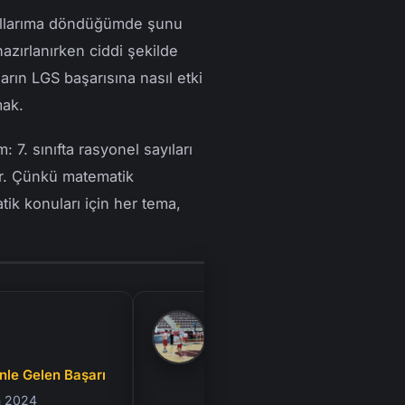
 yıllarıma döndüğümde şunu
azırlanırken ciddi şekilde
rın LGS başarısına nasıl etki
mak.
7. sınıfta rasyonel sayıları
or. Çünkü matematik
tik konuları için her tema,
Tuna S.
 Gelen Başarı
Okuldan Gelen Güven
024
25 Ağustos 2024