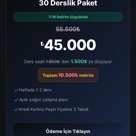
30 Derslik Paket
%19 İndirim Uygulandı
55.500₺
45.000
₺
1.500₺
Ders saati
1.850₺
'den
'ye düşüyor
10.500₺
Toplam
indirim
Haftada 1-2 ders
Aylık yoğun çalışma planı
Kredi Kartına Peşin Fiyatına 3 Taksit
Ödeme İçin Tıklayın