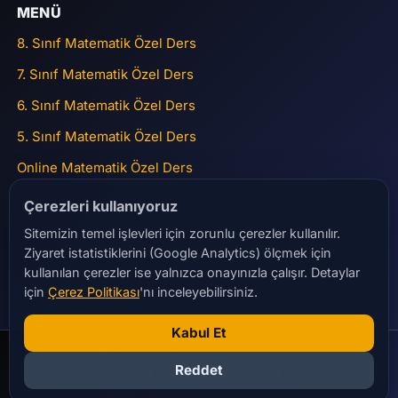
MENÜ
8. Sınıf Matematik Özel Ders
7. Sınıf Matematik Özel Ders
6. Sınıf Matematik Özel Ders
5. Sınıf Matematik Özel Ders
Online Matematik Özel Ders
ADRES
Çerezleri kullanıyoruz
Sitemizin temel işlevleri için zorunlu çerezler kullanılır.
15 Temmuz Mah Gülbahar Caddesi Nurolpark Sitesi No:45
Ziyaret istatistiklerini (Google Analytics) ölçmek için
A2 Blok Daire 41 Bağcılar
kullanılan çerezler ise yalnızca onayınızla çalışır. Detaylar
matematikbitmistir@gmail.com
için
Çerez Politikası
'nı inceleyebilirsiniz.
+90 532 284 23 28
Kabul Et
© 2016 - 2026 Matematik Bitmiştir
Reddet
Bu site
YazılımPark
tarafından yapılmıştır.
Site Haritası
Gizlilik Politikası
Şartlar ve Koşullar