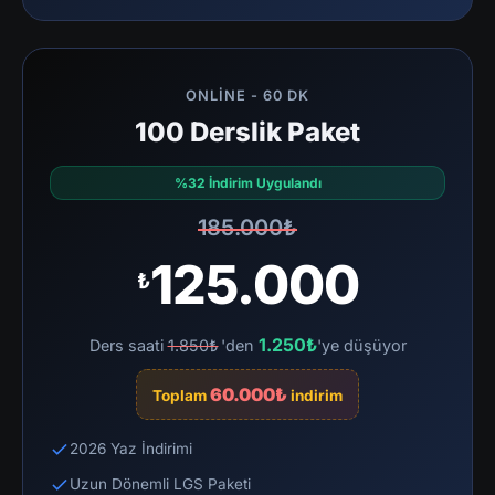
ONLINE - 60 DK
100 Derslik Paket
%32 İndirim Uygulandı
185.000₺
125.000
₺
1.250₺
Ders saati
1.850₺
'den
'ye düşüyor
60.000₺
Toplam
indirim
2026 Yaz İndirimi
Uzun Dönemli LGS Paketi