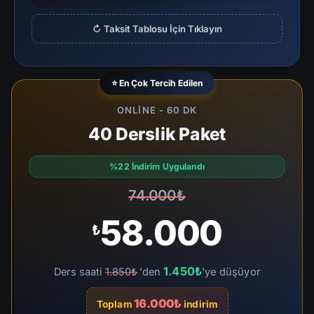
↻ Taksit Tablosu İçin Tıklayın
⭐ En Çok Tercih Edilen
ONLINE - 60 DK
40 Derslik Paket
%22 İndirim Uygulandı
74.000₺
58.000
₺
1.450₺
Ders saati
1.850₺
'den
'ye düşüyor
16.000₺
Toplam
indirim