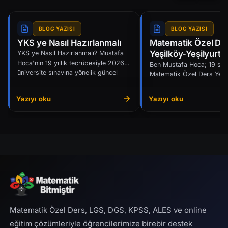
BLOG YAZISI
BLOG YAZISI
YKS ye Nasıl Hazırlanmalı
Matematik Özel De
Yeşilköy-Yeşilyurt-
YKS ye Nasıl Hazırlanmalı? Mustafa
Hoca'nın 19 yıllık tecrübesiyle 2026
Ataköy-Bakırköy
Ben Mustafa Hoca; 19 sen
üniversite sınavına yönelik güncel
Matematik Özel Ders Yeşi
başarı stra...
Yeşilyurt-Florya-Ataköy-B
sayfasında İstanbul’un bu 
Yazıyı oku
Yazıyı oku
Matematik Özel Ders, LGS, DGS, KPSS, ALES ve online
eğitim çözümleriyle öğrencilerimize birebir destek