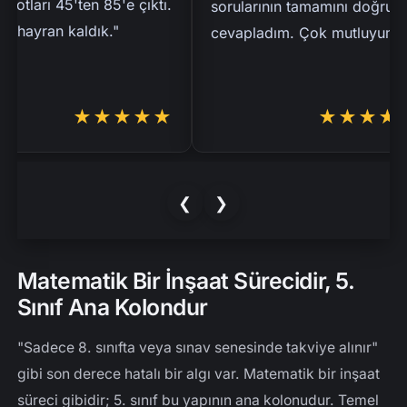
ları 45'ten 85'e çıktı.
sorularının tamamını doğru
hayran kaldık."
cevapladım. Çok mutluyum."
★★★★★
★★★★★
❮
❯
Matematik Bir İnşaat Sürecidir, 5.
Sınıf Ana Kolondur
"Sadece 8. sınıfta veya sınav senesinde takviye alınır"
gibi son derece hatalı bir algı var. Matematik bir inşaat
süreci gibidir; 5. sınıf bu yapının ana kolonudur. Temel