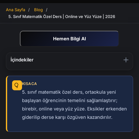
Ana Sayfa
/
Blog
/
5. Sınıf Matematik Özel Ders | Online ve Yüz Yüze | 2026
Hemen Bilgi Al
İçindekiler
5. Sınıf İçin Matematik Dersi'nin Önemi
Matematik Bir İnşaat Sürecidir, 5. Sınıf Ana
KISACA
Kolondur
5. sınıf matematik özel ders, ortaokula yeni
Videolu Ders: 5. Sınıf Konu Anlatımı
başlayan öğrencinin temelini sağlamlaştırır;
birebir, online veya yüz yüze. Eksikler erkenden
LGS Yoluna 5. Sınıfta Başlamanın Gücü
giderilip derse karşı özgüven kazandırılır.
İlkokuldan Ortaokula Geçişte Yaşanan Sıkıntılar
5. Sınıf Özel Derslerimiz Nasıl İşleniyor?