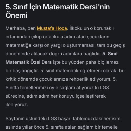
5. Sınıf Matematik Müfredatının Önemli Konuları
5. Sınıf İçin Matematik Dersi'nin
Neden Erken Yaşta Özel Ders Alınmalı?
Önemi
Velilerimiz Neden Bizi Tercih Ediyor?
Merhaba, ben
Mustafa Hoca
. İlkokulun o korunaklı
Kalabalık Sınıflar Yerine Neden Birebir Eğitim?
ortamından çıkıp ortaokula adım atan çocukların
Yeni Nesil Sorularla Erken Yaşta Tanışmak
matematiğe karşı ön yargı oluşturmaması, tam bu geçiş
5. Sınıf Matematik Özel Ders Evinizde veya Online
döneminde atılacak doğru adımlara bağlıdır.
5. Sınıf
Eğitim
Matematik Özel Ders
işte bu yüzden paha biçilemez
Velilerimizle Birlikte Yürüyoruz
bir başlangıçtır. 5. sınıf matematik öğretmeni olarak, bu
5. Sınıf Matematik Özel Ders Gerekli mi?
kritik dönemde çocuklarınıza rehberlik ediyorum. 5.
Sınıfta temellerimizi öyle sağlam atıyoruz ki LGS
LGS'den TYT'ye Uzanan Yolda Bu Dersin Rolü
sürecine, adım adım her konuyu içselleştirerek
ilerliyoruz.
Sayfanın üstündeki LGS başarı tablomuzdaki her isim,
aslında yıllar önce 5. sınıfta atılan sağlam bir temelle